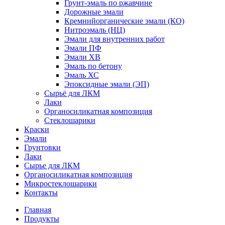
Грунт-эмаль по ржавчине
Дорожные эмали
Кремнийорганические эмали (КО)
Нитроэмаль (НЦ)
Эмали для внутренних работ
Эмали ПФ
Эмали ХВ
Эмаль по бетону
Эмаль ХС
Эпоксидные эмали (ЭП)
Сырьё для ЛКМ
Лаки
Органосиликатная композиция
Стеклошарики
Краски
Эмали
Грунтовки
Лаки
Сырье для ЛКМ
Органосиликатная композиция
Микростеклошарики
Контакты
Главная
Продукты