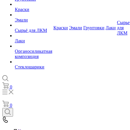
Краски
Эмали
Сырье
Краски
Эмали
Грунтовки
Лаки
для
Сырьё для ЛКМ
ЛКМ
Лаки
Органосиликатная
композиция
Стеклошарики
0
0