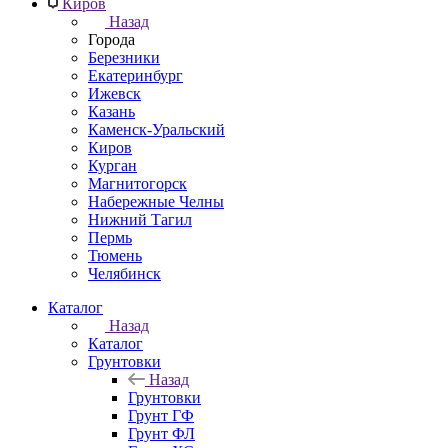
Киров
Назад
Города
Березники
Екатеринбург
Ижевск
Казань
Каменск-Уральский
Киров
Курган
Магнитогорск
Набережные Челны
Нижний Тагил
Пермь
Тюмень
Челябинск
Каталог
Назад
Каталог
Грунтовки
Назад
Грунтовки
Грунт ГФ
Грунт ФЛ